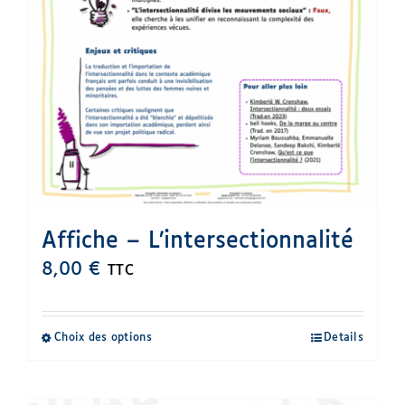
page
du
produit
Affiche – L’intersectionnalité
8,00
€
TTC
Choix des options
Details
Ce
produit
a