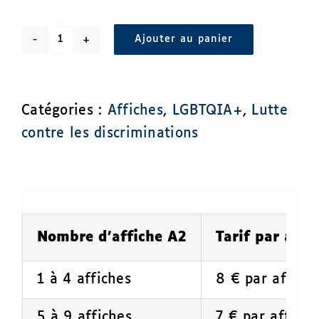
Ajouter au panier
quantité
de
Affiche
Catégories :
Affiches
,
LGBTQIA+
,
Lutte
-
contre les discriminations
Discriminations
LGBTQIA+
Nombre d’affiche A2
Tarif par affi
1 à 4 affiches
8 € par affich
5 à 9 affiches
7 € par affiche