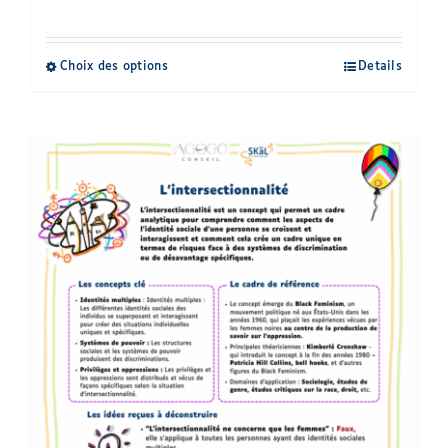
Choix des options
Details
Ce
produit
a
plusieurs
variations.
Les
options
peuvent
être
choisies
sur
la