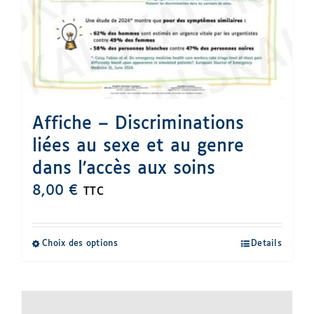
Affiche – Discriminations
liées au sexe et au genre
dans l’accès aux soins
8,00
€
TTC
Choix des options
Details
Ce
produit
a