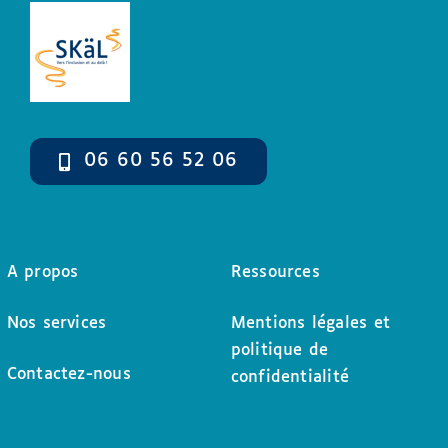
peuvent
être
choisies
sur
la
06 60 56 52 06
page
du
produit
A propos
Ressources
Nos services
Mentions légales et
politique de
Contactez-nous
confidentialité