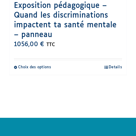
Exposition pédagogique –
Quand les discriminations
impactent ta santé mentale
– panneau
1056,00
€
TTC
Choix des options
Details
Ce
produit
a
plusieurs
variations.
Les
options