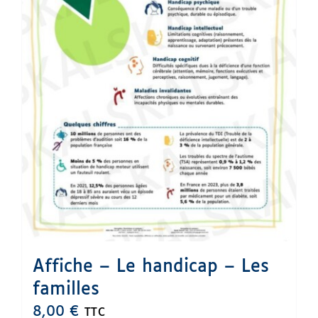
du
produit
Affiche – Le handicap – Les
familles
8,00
€
TTC