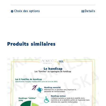
Choix des options
Details
Ce
produit
a
plusieurs
variations.
Produits similaires
Les
options
peuvent
être
choisies
sur
la
page