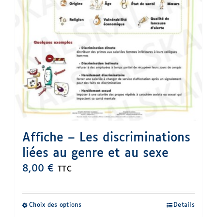
page
du
produit
Affiche – Les discriminations
liées au genre et au sexe
8,00
€
TTC
Choix des options
Details
Ce