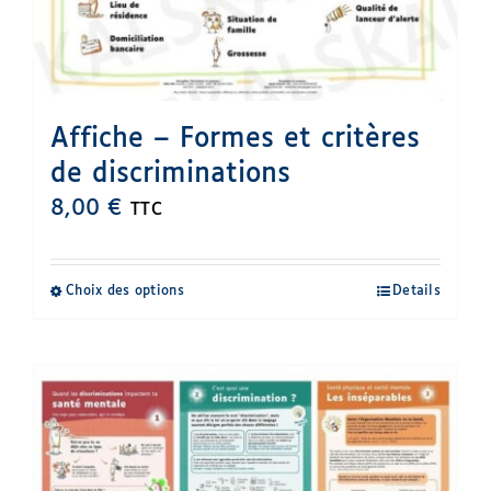
Affiche – Formes et critères
de discriminations
8,00
€
TTC
Choix des options
Details
Ce
produit
a
plusieurs
variations.
Les