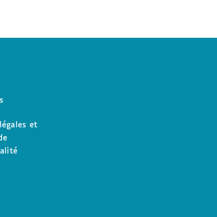
s
légales et
de
alité