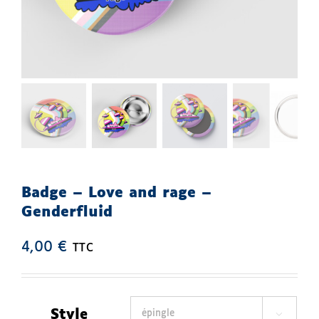
Boutique
Mon compte
Panier
Badge – Love and rage –
Genderfluid
4,00
€
TTC
Style
