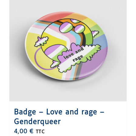
variations.
Les
options
peuvent
être
choisies
sur
la
page
du
produit
Badge – Love and rage –
Genderqueer
4,00
€
TTC