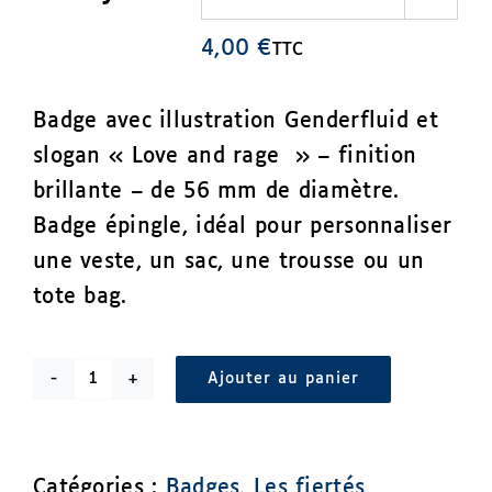
4,00
€
TTC
Badge avec illustration Genderfluid et
slogan « Love and rage » – finition
brillante – de 56 mm de diamètre.
Badge épingle, idéal pour personnaliser
une veste, un sac, une trousse ou un
tote bag.
Ajouter au panier
quantité
de
Badge
Catégories :
Badges
,
Les fiertés