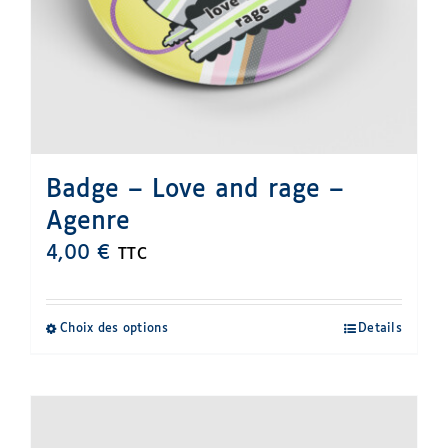
sur
la
page
du
produit
Badge – Love and rage –
Agenre
4,00
€
TTC
Choix des options
Details
Ce
produit
a
plusieurs