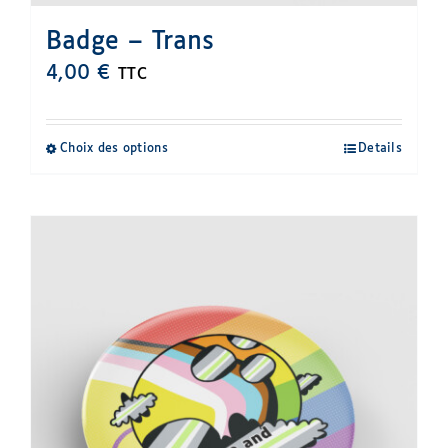
produit
Badge – Trans
4,00
€
TTC
Choix des options
Details
Ce
produit
a
plusieurs
variations.
Les
options
peuvent
être
choisies