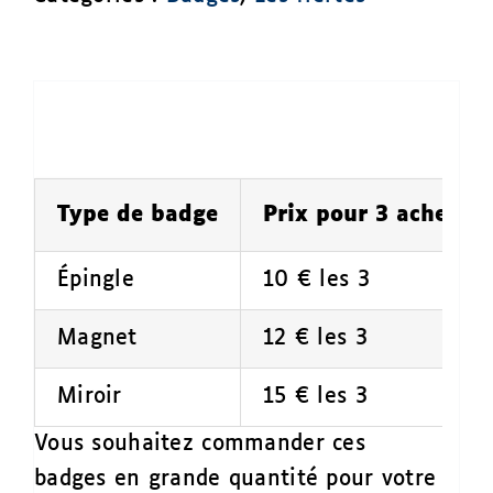
-
Love
and
rage
-
Genderfluid
Type de badge
Prix pour 3 achetés
Épingle
10 € les 3
Magnet
12 € les 3
Miroir
15 € les 3
Vous souhaitez commander ces
badges en grande quantité pour votre