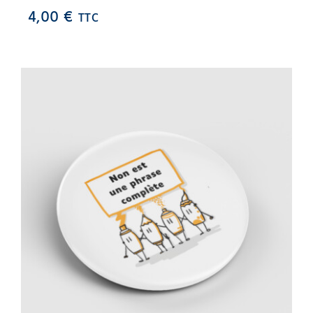
4,00
€
TTC