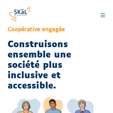
Skip
to
Toggl
content
Navig
Coopérative engagée
Accueil
Construisons
A propos
ensemble une
société plus
Nos services
inclusive et
accessible.
Ressources
Contactez-nous