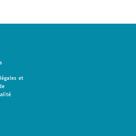
s
légales et
de
alité