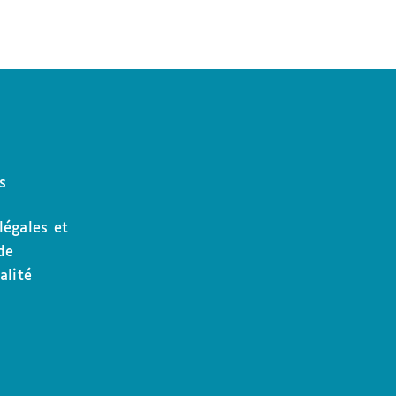
s
légales et
de
alité